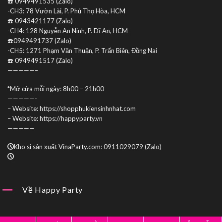
☎️ 0949491535 (Zalo)
-CH3: 78 Vườn Lài, P. Phú Thọ Hòa, HCM
☎️ 0943421177 (Zalo)
-CH4: 128 Nguyễn An Ninh, P. Dĩ An, HCM
☎️0949491737 (Zalo)
-CH5: 1271 Phạm Văn Thuận, P. Trấn Biên, Đồng Nai
☎️ 0949491517 (Zalo)
—————–
*Mở cửa mỗi ngày: 8h00 – 21h00
—————-
– Website: https://shopphukiensinhnhat.com
– Website: https://happyparty.vn
—————
Kho sỉ sản xuất VinaParty.com: 0911029079 (Zalo)
Về Happy Party