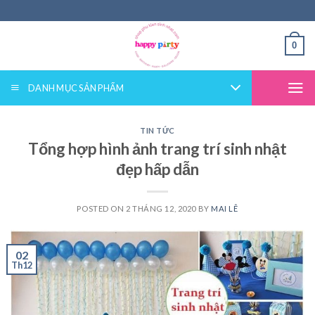
Skip
to
content
0
DANH MỤC SẢN PHẨM
TIN TỨC
Tổng hợp hình ảnh trang trí sinh nhật
đẹp hấp dẫn
POSTED ON
2 THÁNG 12, 2020
BY
MAI LÊ
02
Th12