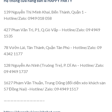
Hệ thống cửa hàng bán lẻ HAPPY PARTY
139 Nguyễn Thị Minh Khai, Bến Thành, Quận 1 –
Hotline/Zalo: 0949 018 058
427 Phan Văn Trị, P1, Q.Gò Vấp – Hotline/Zalo: 09 4949
1535
78 Vườn Lài, Tân Thành, Quận Tân Phú – Hotline/Zalo: 09
4342 1177
128 Nguyễn An Ninh (Truông Tre), P. Dĩ An – Hotline/ Zalo:
09 4949 1737
1627 Phạm Văn Thuận, Trung Dũng (đối diện xéo khách sạn
57 Đồng Nai) –Hotline/ Zalo: 09 4949 1517
————————————–
https://shopphukiensinhnhat.com