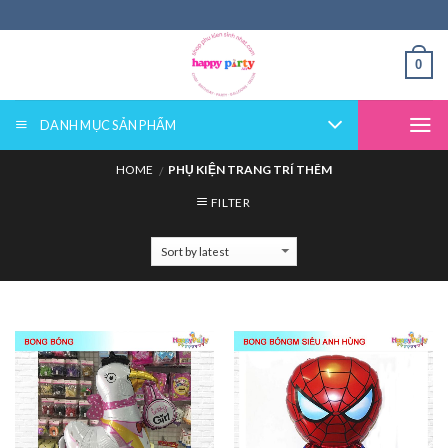
Skip
to
content
0
DANH MỤC SẢN PHẨM
HOME
PHỤ KIỆN TRANG TRÍ THÊM
/
FILTER