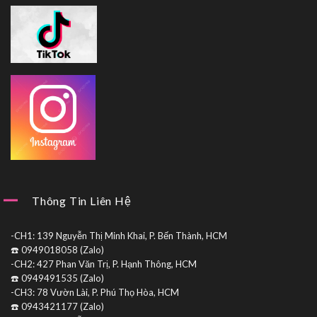
Thông Tin Liên Hệ
-CH1: 139 Nguyễn Thị Minh Khai, P. Bến Thành, HCM
☎️ 0949018058 (Zalo)
-CH2: 427 Phan Văn Trị, P. Hạnh Thông, HCM
☎️ 0949491535 (Zalo)
-CH3: 78 Vườn Lài, P. Phú Thọ Hòa, HCM
☎️ 0943421177 (Zalo)