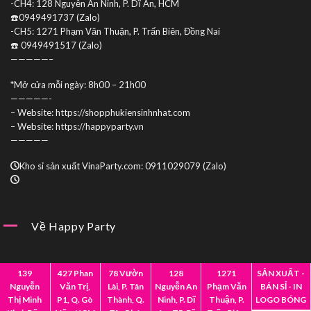
-CH4: 128 Nguyễn An Ninh, P. Dĩ An, HCM
☎️0949491737 (Zalo)
-CH5: 1271 Phạm Văn Thuận, P. Trấn Biên, Đồng Nai
☎️ 0949491517 (Zalo)
—————–
*Mở cửa mỗi ngày: 8h00 – 21h00
—————-
– Website: https://shopphukiensinhnhat.com
– Website: https://happyparty.vn
—————
Kho sỉ sản xuất VinaParty.com: 0911029079 (Zalo)
Về Happy Party
Giới Thiệu
Mua Sỉ
139
427 Phan
78 Vườn
128
1271
SẢN XUẤT -
Nguyễn
Văn Trị,
Lài, P. Tân
Nguyễn An
Phạm Văn
BÁN SỈ - IN
Hợp Tác
Liên Hệ
Thị Minh
P1, Q. Gò
Thành, Q.
Ninh, P. Dĩ
Thuận, P.
LOGO BÓNG