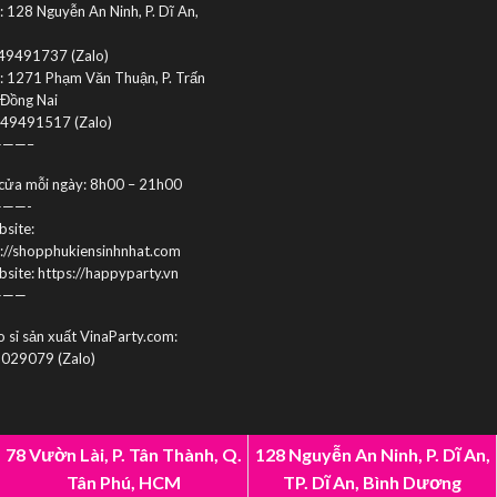
 128 Nguyễn An Ninh, P. Dĩ An,
49491737 (Zalo)
: 1271 Phạm Văn Thuận, P. Trấn
 Đồng Nai
949491517 (Zalo)
——–
cửa mỗi ngày: 8h00 – 21h00
——-
site:
s://shopphukiensinhnhat.com
site: https://happyparty.vn
———
 sỉ sản xuất VinaParty.com:
029079 (Zalo)
78 Vườn Lài, P. Tân Thành, Q.
128 Nguyễn An Ninh, P. Dĩ An,
Tân Phú, HCM
TP. Dĩ An, Bình Dương