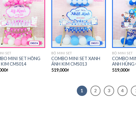
INI SET
BỘ MINI SET
BỘ MINI SET
BO MINI SET HỒNG
COMBO MINI SET XANH
COMBO MIN
 KIM CMS014
ÁNH KIM CMS013
ANH HÙNG 
000
₫
519,000
₫
519,000
₫
1
2
3
4