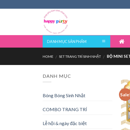
Skip
to
content
DANH MỤC SẢN PHẨM
BỘ MINI SE
/
/
HOME
SET TRANG TRÍ SINH NHẬT
DANH MỤC
Sale
Bóng Bóng Sinh Nhật
COMBO TRANG TRÍ
Lễ hội & ngày đặc biệt