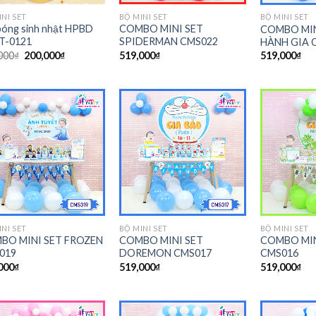
INI SET
BỘ MINI SET
BỘ MINI SET
bóng sinh nhật HPBD
COMBO MINI SET
COMBO MIN
T-0121
SPIDERMAN CMS022
HÀNH GIA 
000
₫
200,000
₫
519,000
₫
519,000
₫
INI SET
BỘ MINI SET
BỘ MINI SET
BO MINI SET FROZEN
COMBO MINI SET
COMBO MIN
019
DOREMON CMS017
CMS016
000
₫
519,000
₫
519,000
₫