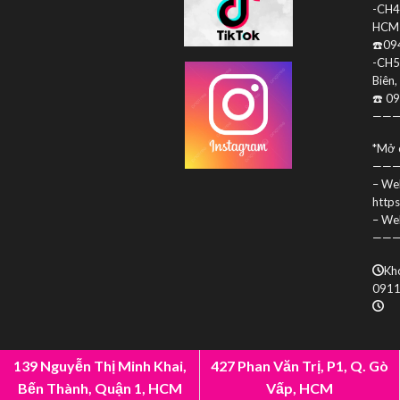
-CH4:
HCM
☎️09
-CH5
Biên,
☎️ 0
———
*Mở 
———
– Web
http
– Web
——
Kho
0911
139 Nguyễn Thị Minh Khai,
427 Phan Văn Trị, P1, Q. Gò
Bến Thành, Quận 1, HCM
Vấp, HCM