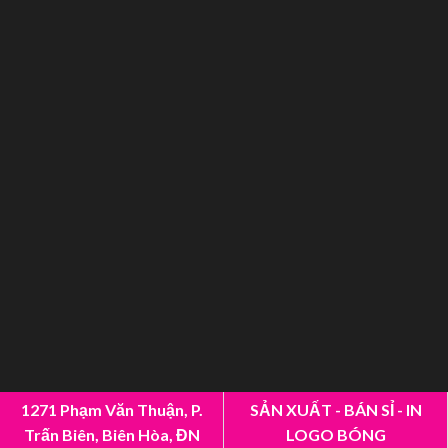
1271 Phạm Văn Thuận, P.
SẢN XUẤT - BÁN SỈ - IN
Trấn Biên, Biên Hòa, ĐN
LOGO BÓNG