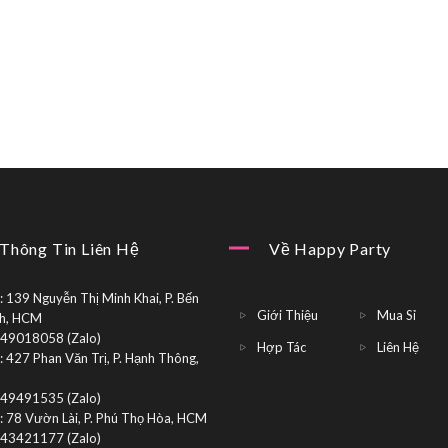
Thông Tin Liên Hệ
Về Happy Party
 139 Nguyễn Thị Minh Khai, P. Bến
Giới Thiệu
Mua Sỉ
h, HCM
949018058 (Zalo)
Hợp Tác
Liên Hệ
 427 Phan Văn Trị, P. Hạnh Thông,
949491535 (Zalo)
: 78 Vườn Lài, P. Phú Thọ Hòa, HCM
943421177 (Zalo)