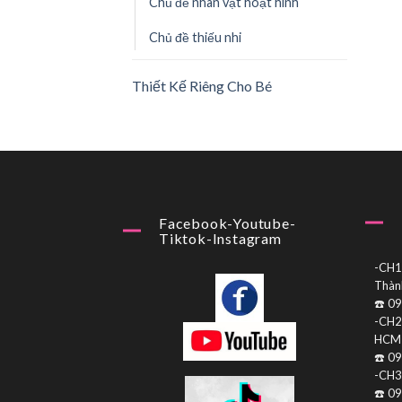
Chủ đề nhân vật hoạt hình
Chủ đề thiếu nhi
Thiết Kế Riêng Cho Bé
Facebook-Youtube-
Tiktok-Instagram
-CH1:
Thàn
☎️ 0
-CH2:
HCM
☎️ 0
-CH3
☎️ 0