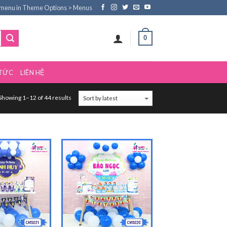
 menu in Theme Options > Menus
0
 TỨC
LIÊN HỆ
Showing 1–12 of 44 results