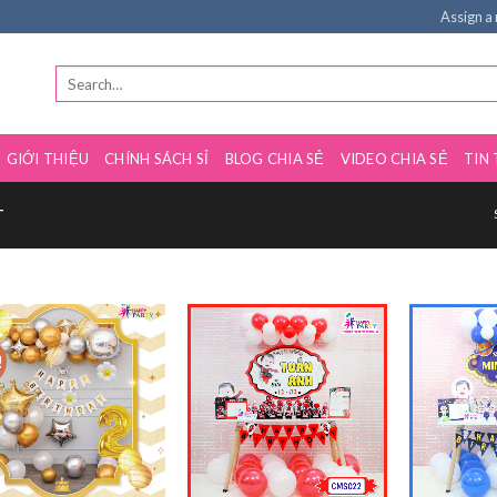
Assign a
GIỚI THIỆU
CHÍNH SÁCH SỈ
BLOG CHIA SẺ
VIDEO CHIA SẺ
TIN
T
!