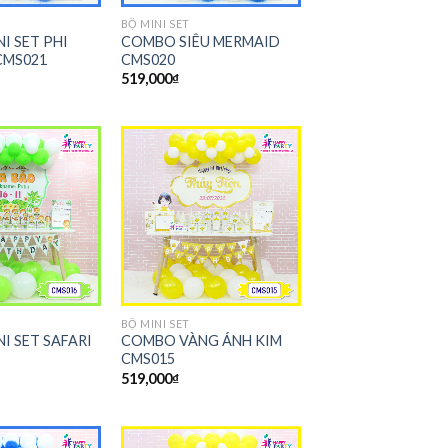
BỘ MINI SET
I SET PHI
COMBO SIÊU MERMAID
CMS021
CMS020
519,000
₫
BỘ MINI SET
I SET SAFARI
COMBO VÀNG ÁNH KIM
CMS015
519,000
₫