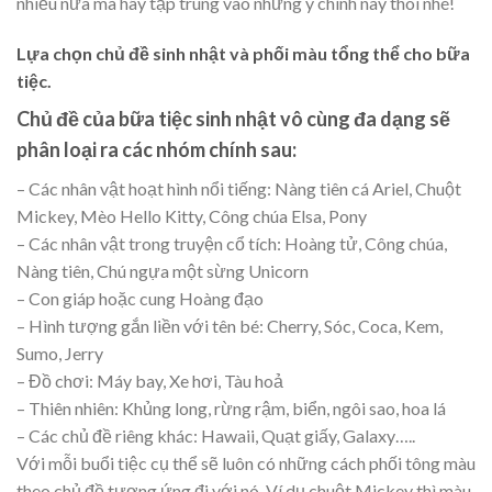
nhiều nữa mà hãy tập trung vào những ý chính này thôi nhé!
Lựa chọn chủ đề sinh nhật và phối màu tổng thể cho bữa
tiệc.
Chủ đề của bữa tiệc sinh nhật vô cùng đa dạng sẽ
phân loại ra các nhóm chính sau:
– Các nhân vật hoạt hình nổi tiếng: Nàng tiên cá Ariel, Chuột
Mickey, Mèo Hello Kitty, Công chúa Elsa, Pony
– Các nhân vật trong truyện cổ tích: Hoàng tử, Công chúa,
Nàng tiên, Chú ngựa một sừng Unicorn
– Con giáp hoặc cung Hoàng đạo
– Hình tượng gắn liền với tên bé: Cherry, Sóc, Coca, Kem,
Sumo, Jerry
– Đồ chơi: Máy bay, Xe hơi, Tàu hoả
– Thiên nhiên: Khủng long, rừng rậm, biển, ngôi sao, hoa lá
– Các chủ đề riêng khác: Hawaii, Quạt giấy, Galaxy…..
Với mỗi buổi tiệc cụ thể sẽ luôn có những cách phối tông màu
theo chủ đề tương ứng đi với nó. Ví dụ chuột Mickey thì màu