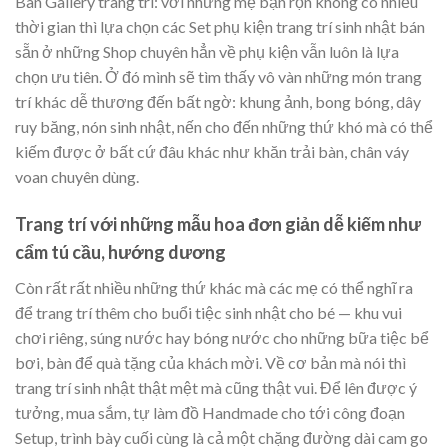
Bàn Gallery trang trí: với những mẹ bận rộn không có nhiều
thời gian thì lựa chọn các Set phụ kiện trang trí sinh nhật bán
sẵn ở những Shop chuyên hẳn về phụ kiện vẫn luôn là lựa
chọn ưu tiên. Ở đó mình sẽ tìm thấy vô vàn những món trang
trí khác dễ thương đến bất ngờ: khung ảnh, bong bóng, dây
ruy băng, nón sinh nhật, nến cho đến những thứ khó mà có thể
kiếm được ở bất cứ đâu khác như khăn trải bàn, chân váy
voan chuyên dùng.
Trang trí với những mẫu hoa đơn giản dễ kiếm như
cẩm tú cầu, hướng dương
Còn rất rất nhiều những thứ khác mà các mẹ có thể nghĩ ra
để trang trí thêm cho buổi tiệc sinh nhật cho bé — khu vui
chơi riêng, súng nước hay bóng nước cho những bữa tiệc bể
bơi, bàn để quà tặng của khách mời. Về cơ bản mà nói thì
trang trí sinh nhật thật mệt mà cũng thật vui. Để lên được ý
tưởng, mua sắm, tự làm đồ Handmade cho tới công đoạn
Setup, trình bày cuối cùng là cả một chặng đường dài cam go