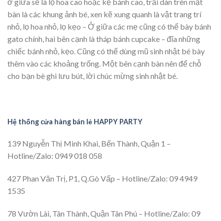
ở giữa sẽ là lọ hoa cao hoặc kệ bánh cao, trải dàn trên mặt
bàn là các khung ảnh bé, xen kẽ xung quanh là vật trang trí
nhỏ, lọ hoa nhỏ, lọ kẹo – Ở giữa các mẹ cũng có thể bày bánh
gato chính, hai bên cạnh là tháp bánh cupcake – đĩa những
chiếc bánh nhỏ, kẹo. Cũng có thể dùng mũ sinh nhật bé bày
thêm vào các khoảng trống. Một bên cạnh bàn nên để chỗ
cho bạn bè ghi lưu bút, lời chúc mừng sinh nhật bé.
Hệ thống cửa hàng bán lẻ HAPPY PARTY
139 Nguyễn Thị Minh Khai, Bến Thành, Quận 1 –
Hotline/Zalo: 0949 018 058
427 Phan Văn Trị, P1, Q.Gò Vấp – Hotline/Zalo: 09 4949
1535
78 Vườn Lài, Tân Thành, Quận Tân Phú – Hotline/Zalo: 09