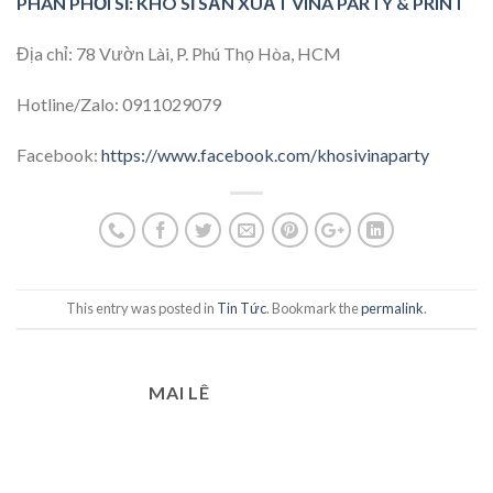
PHÂN PHỐI SỈ: KHO SỈ SẢN XUẤT VINA PARTY & PRINT
Địa chỉ: 78 Vườn Lài, P. Phú Thọ Hòa, HCM
Hotline/Zalo: 0911029079
Facebook:
https://www.facebook.com/khosivinaparty
This entry was posted in
Tin Tức
. Bookmark the
permalink
.
MAI LÊ