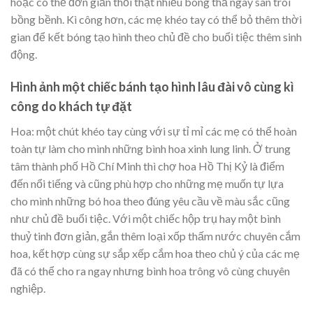
hoặc có thể đơn giản thổi thật nhiều bóng thả ngay sàn trôi
bồng bềnh. Kì công hơn, các mẹ khéo tay có thể bỏ thêm thời
gian để kết bóng tạo hình theo chủ đề cho buổi tiệc thêm sinh
động.
Hình ảnh một chiếc bánh tạo hình lâu đài vô cùng kì
công do khách tự đặt
Hoa: một chút khéo tay cùng với sự tỉ mỉ các mẹ có thể hoàn
toàn tự làm cho mình những bình hoa xinh lung linh. Ở trung
tâm thành phố Hồ Chí Minh thì chợ hoa Hồ Thị Kỷ là điểm
đến nổi tiếng và cũng phù hợp cho những mẹ muốn tự lựa
cho mình những bó hoa theo đúng yêu cầu về màu sắc cũng
như chủ đề buổi tiệc. Với một chiếc hộp trụ hay một bình
thuỷ tinh đơn giản, gắn thêm loại xốp thấm nước chuyên cắm
hoa, kết hợp cùng sự sắp xếp cắm hoa theo chủ ý của các mẹ
đã có thể cho ra ngay nhưng bình hoa trông vô cùng chuyên
nghiệp.