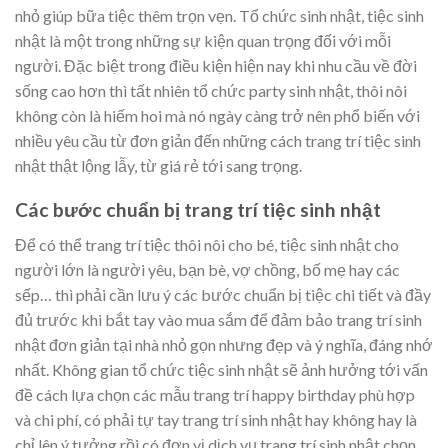
nhỏ giúp bữa tiệc thêm trọn vẹn. Tổ chức sinh nhật, tiệc sinh
nhật là một trong những sự kiện quan trọng đối với mỗi
người. Đặc biệt trong điều kiện hiện nay khi nhu cầu về đời
sống cao hơn thì tất nhiên tổ chức party sinh nhật, thôi nôi
không còn là hiếm hoi mà nó ngày càng trở nên phổ biến với
nhiều yêu cầu từ đơn giản đến những cách trang trí tiệc sinh
nhật thật lộng lẫy, từ giá rẻ tới sang trọng.
Các bước chuẩn bị trang trí tiệc sinh nhật
Để có thể trang trí tiệc thôi nôi cho bé, tiệc sinh nhật cho
người lớn là người yêu, bạn bè, vợ chồng, bố mẹ hay các
sếp… thì phải cần lưu ý các bước chuẩn bị tiệc chi tiết và đầy
đủ trước khi bắt tay vào mua sắm để đảm bảo trang trí sinh
nhật đơn giản tại nhà nhỏ gọn nhưng đẹp và ý nghĩa, đáng nhớ
nhất. Không gian tổ chức tiệc sinh nhật sẽ ảnh hưởng tới vấn
đề cách lựa chọn các mẫu trang trí happy birthday phù hợp
và chi phí, có phải tự tay trang trí sinh nhật hay không hay là
chỉ lên ý tưởng rồi có đơn vị dịch vụ trang trí sinh nhật chọn