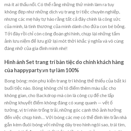
mà ít ai thấu nổi. Có thể rằng những thứ mình làm ra tuy
không đẹp như những dịch vụ trang trí tiệc chuyên nghiệp,
nhưng các mẹ hãy tự hào rằng tất cả đây chính là công sức
của mình, là tình thương của mình dành cho đứa con bé bỏng.
Tới đây rồi chỉ còn công đoạn ghi hình, chụp lại những tấm
ảnh lưu niệm để lưu giữ lại môt thời khắc ý nghĩa và vô cùng
đáng nhớ của gia đình mình nhé!
Hình ảnh Set trang trí bàn tiệc do chính khách hàng
của happyparty.vn tự làm 100%
Bong bóng: món phụ kiện trang trí không thể thiếu của bất kì
buổi tiệc nào. Bóng không chỉ tô điểm thêm màu sắc cho
không gian, cho Backdrop mà còn là công cụ để che lấp
những khuyết điểm không đáng có xung quanh — vết ố
tường, vị trí nhìn trống trải, những góc cạnh thô ảnh hưởng
đến việc chụp hình… Với bóng các mẹ có thể đính lên trần nhà
gắn kèm đuôi bóng với những dây treo hình ngôi sao, trái tim,