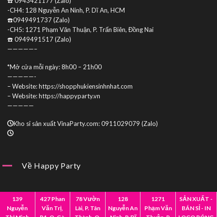
☎️ 0943421177 (Zalo)
-CH4: 128 Nguyễn An Ninh, P. Dĩ An, HCM
☎️0949491737 (Zalo)
-CH5: 1271 Phạm Văn Thuận, P. Trấn Biên, Đồng Nai
☎️ 0949491517 (Zalo)
—————–
*Mở cửa mỗi ngày: 8h00 – 21h00
—————-
– Website: https://shopphukiensinhnhat.com
– Website: https://happyparty.vn
—————
Kho sỉ sản xuất VinaParty.com: 0911029079 (Zalo)
Về Happy Party
Giới Thiệu
Mua Sỉ
139
427 Phan
78 Vườn
128
1271
SẢN XUẤT -
Nguyễn
Văn Trị,
Lài, P. Tân
Nguyễn An
Phạm Văn
BÁN SỈ - IN
Hợp Tác
Liên Hệ