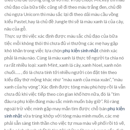
chủ đạo của bữa tiệc cũng sẽ đi theo màu trắng đen, chủ đề
chú ngựa Unicorn thì màu sắc lại đi theo dải màu cầu vồng
kiểu Pastel, hay là chủ đề Jungle thì sẽ là màu xanh lá của cây,
nâu của gỗ.
Thực sự thì việc xác định được màu sắc chủ đạo của bữa
tiệc mỗi không thôi thì chưa đủ vì thường các mẹ hay gặp
khó khăn trong việc lựa chọn
phụ kiện sinh nhật
chính xác
phải là màu nào. Cùng là màu xanh lá thực tế người ta chia nó
ra rất nhiều loại: xanh Mint, xanh lá cây, xanh Noel, xanh nõn
chuối….. , đó là chưa tính tới nhiều người còn đặt tên theo
kiểu đầy thơ mộng khác như “màu xanh của mùa xuân”, “màu
xanh của hy vọng”. Xác định được tông màu phù hợp rồi là vẫn
chưa đủ khi việc tiếp theo còn gian khổ hơn nữa, đó là “tìm
đâu ra phụ kiện đúng màu sắc mình muốn bây giờ”. Rõ ràng
ngoại trừ việc mình gặp may mắn tìm được chỗ bán
phụ kiện
sinh nhật
vừa trùng khớp với tông màu mình muốn, các mẹ
phải sẵn sàng tinh thần cho việc tự mua màu về phối rồi tô vẽ,