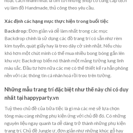
hoặc cách nhanh nhất là tìm tới những Shop có cung cấp dịch
vụ làm đồ Handmade, thủ công theo yêu cầu.
Xác định các hạng mục thực hiện trong buổi tiệc
Backdrop:
Đơn giản và dễ làm nhất trong các mục
Backdrop chính là sử dụng các đồ trang trí có sẵn như rèm
kim tuyến, quạt giấy hay là treo dây cờ sinh nhật. Nếu chịu
khó hơn một chút mình có thể mua nhiều bong bóng gắn lên
khu vực Backdrop biến nó thành một mảng tường lung linh
màu sắc. Đầu tư hơn nữa các mẹ có thể thiết kế ra hẳn phông
nền với các thông tin cá nhân hoá rồi treo trên tường.
Những mẫu trang trí đặc biệt như thế này chỉ có duy
nhất tại happyparty.vn
Tuỳ theo chủ đề của bữa tiệc là gì mà các mẹ sẽ lựa chọn
tông màu cùng những phụ kiện ứng với chủ đề đó. Có những
nguyên liệu ngay quanh ta dễ dàng trở thành những phụ kiện
trang trí. Chủ đề Jungle ư, đơn giản như những khúc gỗ hay