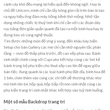
cành cây khô đều mang lại hiệu quả đến không ngờ. Hay là
chủ đề Unicorn, mình chỉ cần lấy bông gòn rải trên bàn là tạo
ra ngay hiệu ứng đám mây bồng bềnh thơ mộng. Nhớ tận
dụng những chiếc lọ thuỷ tinh khi chỉ cần với các đoạn dây
ruy băng đơn giản quấn quanh đã tạo ra một bình hoa hay lọ
đựng keo vô cùng nghệ thuật.
Tìm được những món đồ ưng ý xong, đến khâu bày biện
Setup cho bàn Gallery các mẹ chỉ cần nhớ nguyên tắc phân
tầng — món đồ thấp phía trước, đồ cao xếp phía sau. Bánh
sinh nhật chính cùng với Cupcake kết hợp cùng các Set kệ
bánh trong bộ phụ kiện cho thuê xếp cao lên để ngay giữa
bàn tiệc. Xung quanh là các loại bánh phụ đặt dĩa, bình hoa để
1 bên, chèn thêm vào cùng các chi tiết dễ thương khác như
mô hình tên bé, hộp quà, hộp bắp rồi nón sinh nhật cùng các
phụ kiện trang trí sinh nhật khác kết hợp vào tuỳ tình huống.
Một số mẫu Backdrop trang trí