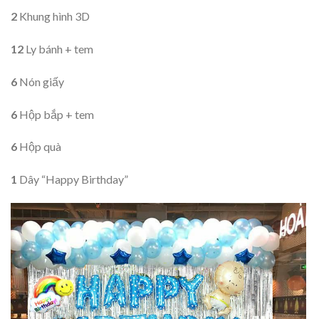
2
Khung hình 3D
12
Ly bánh + tem
6
Nón giấy
6
Hộp bắp + tem
6
Hộp quà
1
Dây “Happy Birthday”