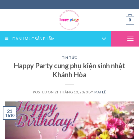
Skip
to
content
0
DANH MỤC SẢN PHẨM
TIN TỨC
Happy Party cung phụ kiện sinh nhật
Khánh Hòa
POSTED ON
21 THÁNG 10, 2020
BY
MAI LÊ
21
Th10