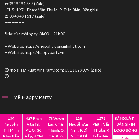
☎️0949491737 (Zalo)
-CH5: 1271 Phạm Văn Thuận, P. Trấn Biên, Đồng Nai
☎️ 0949491517 (Zalo)
—————–
*Mở cửa mỗi ngày: 8h00 – 21h00
—————-
– Website: https://shopphukiensinhnhat.com
– Website: https://happyparty.vn
—————
Kho sỉ sản xuất VinaParty.com: 0911029079 (Zalo)
Về Happy Party
Giới Thiệu
Mua Sỉ
139
427 Phan
78 Vườn
128
1271
SẢN XUẤT -
Nguyễn
Văn Trị,
Lài, P. Tân
Nguyễn An
Phạm Văn
BÁN SỈ - IN
Hợp Tác
Liên Hệ
Thị Minh
P1, Q. Gò
Thành, Q.
Ninh, P. Dĩ
Thuận, P.
LOGO BÓNG
Khai, Bến
Vấp, HCM
Tân Phú,
An, TP. Dĩ
Trấn Biên,
Zalo: