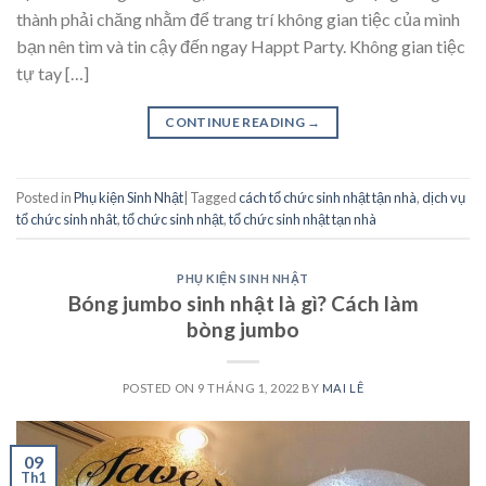
thành phải chăng nhằm để trang trí không gian tiệc của mình
bạn nên tìm và tin cậy đến ngay Happt Party. Không gian tiệc
tự tay […]
CONTINUE READING
→
Posted in
Phụ kiện Sinh Nhật
|
Tagged
cách tổ chức sinh nhật tận nhà
,
dịch vụ
tổ chức sinh nhât
,
tổ chức sinh nhật
,
tổ chức sinh nhật tạn nhà
PHỤ KIỆN SINH NHẬT
Bóng jumbo sinh nhật là gì? Cách làm
bòng jumbo
POSTED ON
9 THÁNG 1, 2022
BY
MAI LÊ
09
Th1