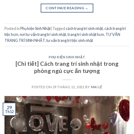
CONTINUE READING
→
Posted in
Phụ kiện Sinh Nhật
|
Tagged
cách trang trí sinh nhật
,
cách trang trí
tiệc hcm
,
nơi tư vấn trang trí sinh nhật
,
trang trí sinh nhật hcm
,
TƯ VẤN
TRANG TRÍ SINH NHẬT
,
tư vấn trang trí tiệc sinh nhật
PHỤ KIỆN SINH NHẬT
[Chi tiết] Cách trang trí sinh nhật trong
phòng ngủ cực ấn tượng
POSTED ON
29 THÁNG 12, 2021
BY
MAI LÊ
29
Th12