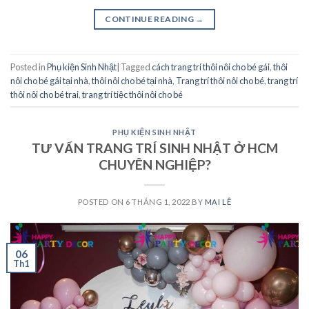
CONTINUE READING
→
Posted in
Phụ kiện Sinh Nhật
|
Tagged
cách trang trí thôi nôi cho bé gái
,
thôi
nôi cho bé gái tại nhà
,
thôi nôi cho bé tại nhà
,
Trang trí thôi nôi cho bé
,
trang trí
thôi nôi cho bé trai
,
trang trí tiệc thôi nôi cho bé
PHỤ KIỆN SINH NHẬT
TƯ VẤN TRANG TRÍ SINH NHẬT Ở HCM
CHUYÊN NGHIỆP?
POSTED ON
6 THÁNG 1, 2022
BY
MAI LÊ
06
Th1