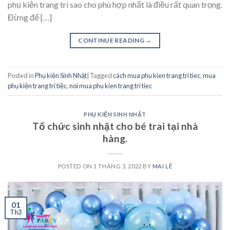
phụ kiện trang trí sao cho phù hợp nhất là điều rất quan trọng.
Đừng để […]
CONTINUE READING
→
Posted in
Phụ kiện Sinh Nhật
|
Tagged
cách mua phu kien trang tri tiec
,
mua
phụ kiện trang trí tiệc
,
noi mua phu kien trang tri tiec
PHỤ KIỆN SINH NHẬT
Tổ chức sinh nhật cho bé trai tại nhà
hàng.
POSTED ON
1 THÁNG 3, 2022
BY
MAI LÊ
01
Th3