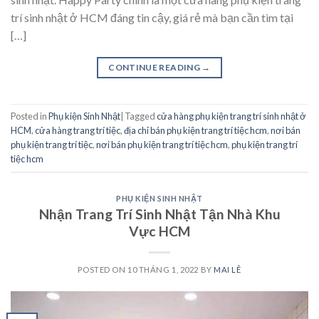
trí sinh nhật ở HCM đáng tin cậy, giá rẻ mà bạn cần tìm tại
[…]
CONTINUE READING
→
Posted in
Phụ kiện Sinh Nhật
|
Tagged
cửa hàng phụ kiện trang trí sinh nhật ở
HCM
,
cửa hàng trang trí tiệc
,
địa chỉ bán phụ kiện trang trí tiệc hcm
,
nơi bán
phụ kiện trang trí tiệc
,
nơi bán phụ kiện trang trí tiệc hcm
,
phụ kiện trang trí
tiệc hcm
PHỤ KIỆN SINH NHẬT
Nhận Trang Trí Sinh Nhật Tận Nhà Khu
Vực HCM
POSTED ON
10 THÁNG 1, 2022
BY
MAI LÊ