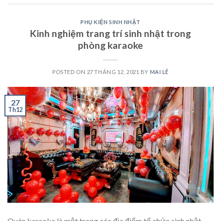
PHỤ KIỆN SINH NHẬT
Kinh nghiệm trang trí sinh nhật trong
phòng karaoke
POSTED ON
27 THÁNG 12, 2021
BY
MAI LÊ
27
Th12
Quán karaoke là một trong các địa điểm tổ chức sinh nhật