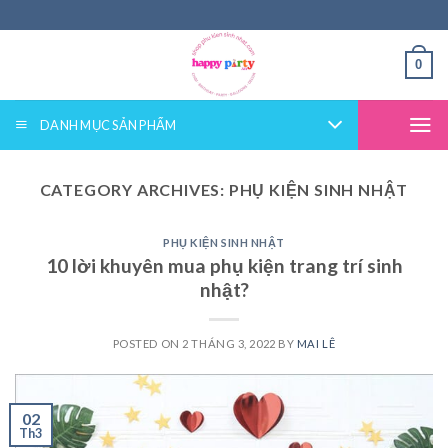
Skip
to
content
0
DANH MỤC SẢN PHẨM
CATEGORY ARCHIVES:
PHỤ KIỆN SINH NHẬT
PHỤ KIỆN SINH NHẬT
10 lời khuyên mua phụ kiện trang trí sinh
nhật?
POSTED ON
2 THÁNG 3, 2022
BY
MAI LÊ
02
Th3