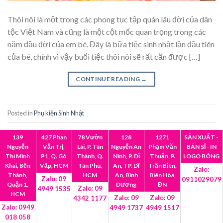
Thôi nôi là một trong các phong tục tập quán lâu đời của dân
tộc Việt Nam và cũng là một cột mốc quan trọng trong các
năm đầu đời của em bé. Đây là bữa tiệc sinh nhật lần đầu tiên
của bé, chính vì vậy buổi tiệc thôi nôi sẽ rất cần được […]
CONTINUE READING
→
Posted in
Phụ kiện Sinh Nhật
139
427 Phan
78 Vườn
128
1271
SẢN XUẤT -
1
2
3
4
5
6
7
Nguyễn
Văn Trị,
Lài, P. Tân
Nguyễn An
Phạm Văn
BÁN SỈ - IN
Thị Minh
P1, Q. Gò
Thành, Q.
Ninh, P. Dĩ
Thuận, P.
LOGO BÓNG
Khai, Bến
Vấp, HCM
Tân Phú,
An, TP. Dĩ
Trấn Biên,
Zalo:
LATEST POSTS
Thành,
HCM
An, Bình
Biên Hòa,
Zalo: 09
0911029079
Quận 1,
Dương
ĐN
Zalo: 09
4949 1535
HCM
Zalo: 09
Zalo: 09
4342 1177
5 loại thuốc xịt côn trùng tốt nhất để kiểm soát dịch
20
Zalo: 0949
4949 1737
4949 1517
Th12
hại tại nhà
018 058