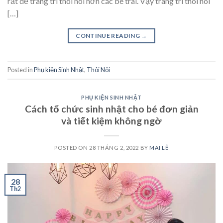
rất dễ trang trí thôi nôi hơn các bé trai. Vậy trang trí thôi nôi
[…]
CONTINUE READING
→
Posted in
Phụ kiện Sinh Nhật
,
Thôi Nôi
PHỤ KIỆN SINH NHẬT
Cách tổ chức sinh nhật cho bé đơn giản
và tiết kiệm không ngờ
POSTED ON
28 THÁNG 2, 2022
BY
MAI LÊ
28
Th2