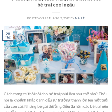
bé trai cool ngầu
POSTED ON
28 THÁNG 2, 2022
BY
MAI LÊ
28
Th2
Cách trang trí thôi nôi cho bé trai phải làm như thế nào? Thôi
nôi là khoảnh khắc đánh dấu sự trưởng thành lớn lên một tuổi
của con cái. Những bé gái thường điệu đà hơn các bé trai nên