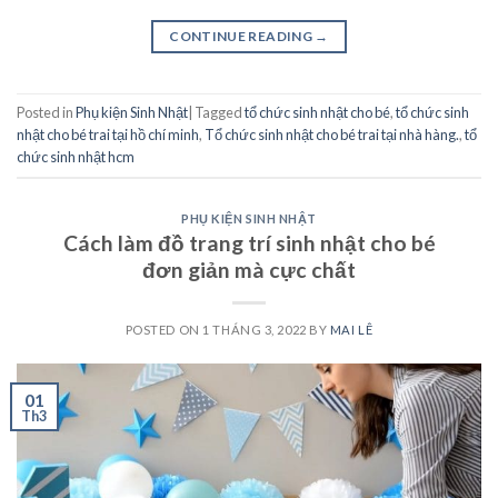
CONTINUE READING
→
Posted in
Phụ kiện Sinh Nhật
|
Tagged
tổ chức sinh nhật cho bé
,
tổ chức sinh
nhật cho bé trai tại hồ chí minh
,
Tổ chức sinh nhật cho bé trai tại nhà hàng.
,
tổ
chức sinh nhật hcm
PHỤ KIỆN SINH NHẬT
Cách làm đồ trang trí sinh nhật cho bé
đơn giản mà cực chất
POSTED ON
1 THÁNG 3, 2022
BY
MAI LÊ
01
Th3