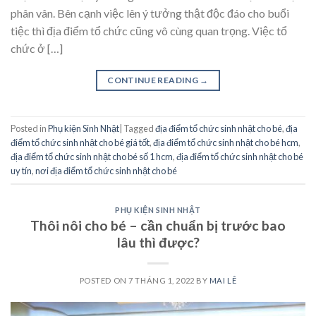
phân vân. Bên cạnh việc lên ý tưởng thật độc đáo cho buổi
tiệc thì địa điểm tổ chức cũng vô cùng quan trọng. Việc tổ
chức ở […]
CONTINUE READING
→
Posted in
Phụ kiện Sinh Nhật
|
Tagged
địa điểm tổ chức sinh nhật cho bé
,
địa
điểm tổ chức sinh nhật cho bé giá tốt
,
địa điểm tổ chức sinh nhật cho bé hcm
,
địa điểm tổ chức sinh nhật cho bé số 1 hcm
,
địa điểm tổ chức sinh nhật cho bé
uy tín
,
nơi địa điểm tổ chức sinh nhật cho bé
PHỤ KIỆN SINH NHẬT
Thôi nôi cho bé – cần chuẩn bị trước bao
lâu thì được?
POSTED ON
7 THÁNG 1, 2022
BY
MAI LÊ