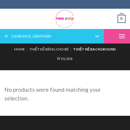
Skip
to
content
0
DANH MỤC SẢN PHẨM
HOME
THIẾT KẾ RIÊNG CHO BÉ
THIẾT KẾ BACKGROUND
/
/
FILTER
No products were found matching your
selection.