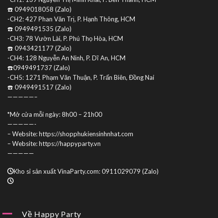
☎️ 0949018058 (Zalo)
-CH2: 427 Phan Văn Trị, P. Hạnh Thông, HCM
☎️ 0949491535 (Zalo)
-CH3: 78 Vườn Lài, P. Phú Thọ Hòa, HCM
☎️ 0943421177 (Zalo)
-CH4: 128 Nguyễn An Ninh, P. Dĩ An, HCM
☎️0949491737 (Zalo)
-CH5: 1271 Phạm Văn Thuận, P. Trấn Biên, Đồng Nai
☎️ 0949491517 (Zalo)
—————–
*Mở cửa mỗi ngày: 8h00 – 21h00
—————-
– Website: https://shopphukiensinhnhat.com
– Website: https://happyparty.vn
—————
Kho sỉ sản xuất VinaParty.com: 0911029079 (Zalo)
Về Happy Party