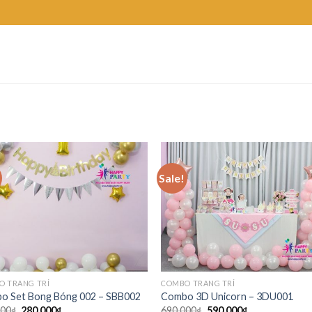
Sale!
O TRANG TRÍ
COMBO TRANG TRÍ
o Set Bong Bóng 002 – SBB002
Combo 3D Unicorn – 3DU001
000
₫
280,000
₫
690,000
₫
590,000
₫