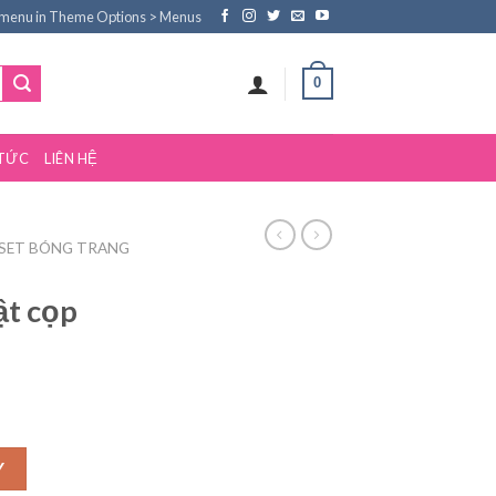
 menu in Theme Options > Menus
0
 TỨC
LIÊN HỆ
SET BÓNG TRANG
ật cọp
Y