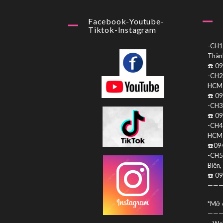
Facebook-Youtube-
Tiktok-Instagram
-CH1:
Thàn
☎️ 0
-CH2:
HCM
☎️ 0
-CH3
☎️ 0
-CH4:
HCM
☎️09
-CH5
Biên,
☎️ 0
———
*Mở 
———