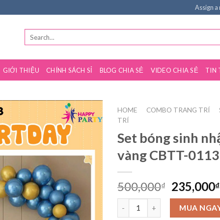
Assign a
GIỚI THIỆU
CHÍNH SÁCH SỈ
BLOG CHIA SẺ
VIDEO CHIA SẺ
TIN
HOME
COMBO TRANG TRÍ
/
/
TRÍ
Set bóng sinh nh
vàng CBTT-0113
500,000
235,000
₫
₫
MUA NGA