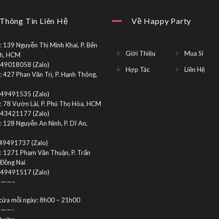
Thông Tin Liên Hệ
Về Happy Party
 139 Nguyễn Thị Minh Khai, P. Bến
Giới Thiệu
Mua Sỉ
h, HCM
949018058 (Zalo)
Hợp Tác
Liên Hệ
 427 Phan Văn Trị, P. Hạnh Thông,
949491535 (Zalo)
: 78 Vườn Lài, P. Phú Thọ Hòa, HCM
943421177 (Zalo)
 128 Nguyễn An Ninh, P. Dĩ An,
49491737 (Zalo)
: 1271 Phạm Văn Thuận, P. Trấn
 Đồng Nai
949491517 (Zalo)
——–
cửa mỗi ngày: 8h00 – 21h00
——-