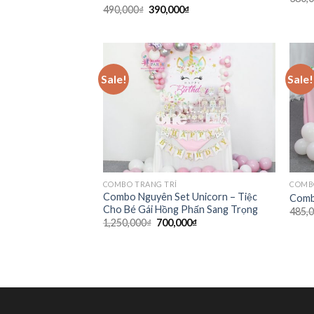
490,000
₫
390,000
₫
Sale!
Sale!
COMBO TRANG TRÍ
COMB
Combo Nguyên Set Unicorn – Tiệc
Comb
Cho Bé Gái Hồng Phấn Sang Trọng
485,
1,250,000
₫
700,000
₫