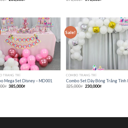
Sale!
O TRANG TRÍ
COMBO TRANG TRÍ
o Mega Set Disney – MD001
Combo Set Dây Bóng Trắng Tinh 
000
₫
385,000
₫
325,000
₫
230,000
₫