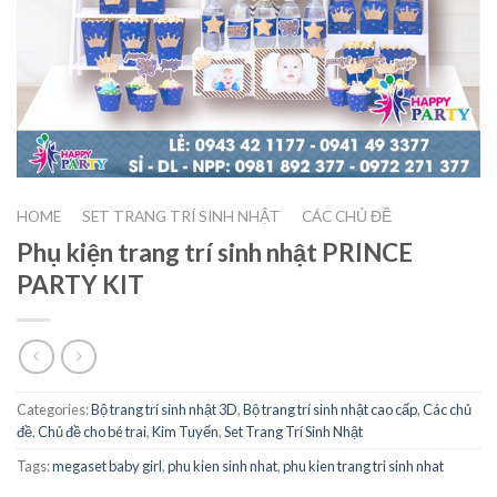
HOME
SET TRANG TRÍ SINH NHẬT
CÁC CHỦ ĐỀ
/
/
Phụ kiện trang trí sinh nhật PRINCE
PARTY KIT
Categories:
Bộ trang trí sinh nhật 3D
,
Bộ trang trí sinh nhật cao cấp
,
Các chủ
đề
,
Chủ đề cho bé trai
,
Kim Tuyến
,
Set Trang Trí Sinh Nhật
Tags:
megaset baby girl
,
phu kien sinh nhat
,
phu kien trang tri sinh nhat