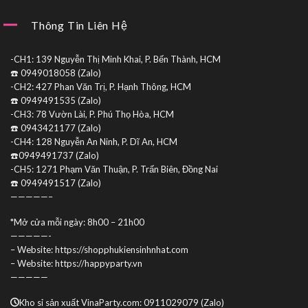
Thông Tin Liên Hệ
-CH1: 139 Nguyễn Thị Minh Khai, P. Bến Thành, HCM
☎️ 0949018058 (Zalo)
-CH2: 427 Phan Văn Trị, P. Hạnh Thông, HCM
☎️ 0949491535 (Zalo)
-CH3: 78 Vườn Lài, P. Phú Thọ Hòa, HCM
☎️ 0943421177 (Zalo)
-CH4: 128 Nguyễn An Ninh, P. Dĩ An, HCM
☎️0949491737 (Zalo)
-CH5: 1271 Phạm Văn Thuận, P. Trấn Biên, Đồng Nai
☎️ 0949491517 (Zalo)
—————–
*Mở cửa mỗi ngày: 8h00 – 21h00
—————-
– Website: https://shopphukiensinhnhat.com
– Website: https://happyparty.vn
—————
Kho sỉ sản xuất VinaParty.com: 0911029079 (Zalo)