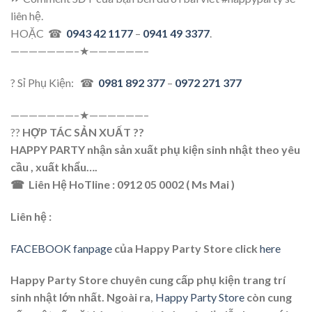
liên hệ.
HOẶC ☎
0943 42 1177
–
0941 49 3377
.
———————–★——————–
? Sỉ Phụ Kiện: ☎
0981 892 377
–
0972 271 377
———————–★——————–
??
HỢP TÁC SẢN XUẤT ??
HAPPY PARTY nhận sản xuất phụ kiện sinh nhật theo yêu
cầu , xuất khẩu….
☎ Liên Hệ HoTline : 0912 05 0002 ( Ms Mai )
Liên hệ :
FACEBOOK fanpage
của Happy Party Store click
here
Happy Party Store chuyên cung cấp phụ kiện trang trí
sinh nhật lớn nhất. Ngoài ra,
Happy Party Store
còn cung