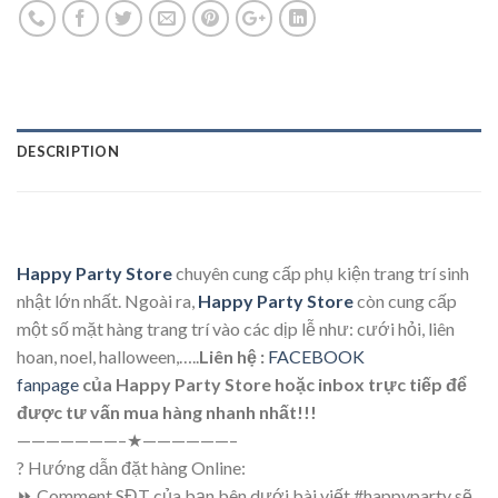
DESCRIPTION
Happy Party Store
chuyên cung cấp phụ kiện trang trí sinh
nhật lớn nhất. Ngoài ra,
Happy Party Store
còn cung cấp
một số mặt hàng trang trí vào các dịp lễ như: cưới hỏi, liên
hoan, noel, halloween,…..
Liên hệ :
FACEBOOK
fanpage
của Happy Party Store hoặc inbox trực tiếp để
được tư vấn mua hàng nhanh nhất!!!
———————–★——————–
? Hướng dẫn đặt hàng Online:
⏩ Comment SĐT của bạn bên dưới bài viết #happyparty sẽ