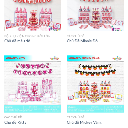
BỘ PHỤ KIỆN CHO NGƯỜI LỚN
CÁC CHỦ ĐỀ
Chủ đề màu đỏ
Chủ Đề Minnie Đỏ
CÁC CHỦ ĐỀ
CÁC CHỦ ĐỀ
Chủ đề Kitty
Chủ đề Mickey Vàng