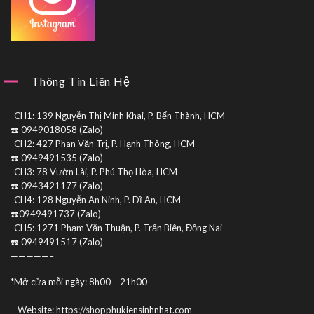
Thông Tin Liên Hệ
-CH1: 139 Nguyễn Thị Minh Khai, P. Bến Thành, HCM
☎️ 0949018058 (Zalo)
-CH2: 427 Phan Văn Trị, P. Hạnh Thông, HCM
☎️ 0949491535 (Zalo)
-CH3: 78 Vườn Lài, P. Phú Thọ Hòa, HCM
☎️ 0943421177 (Zalo)
-CH4: 128 Nguyễn An Ninh, P. Dĩ An, HCM
☎️0949491737 (Zalo)
-CH5: 1271 Phạm Văn Thuận, P. Trấn Biên, Đồng Nai
☎️ 0949491517 (Zalo)
—————–
*Mở cửa mỗi ngày: 8h00 – 21h00
—————-
– Website: https://shopphukiensinhnhat.com