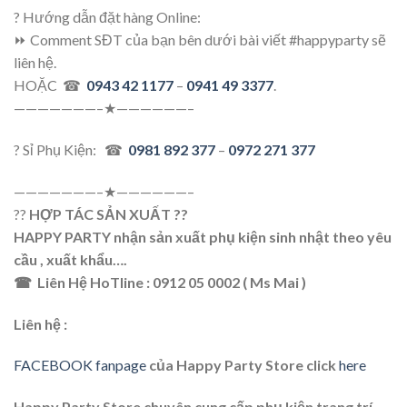
? Hướng dẫn đặt hàng Online:
⏩ Comment SĐT của bạn bên dưới bài viết #happyparty sẽ
liên hệ.
HOẶC ☎
0943 42 1177
–
0941 49 3377
.
———————–★——————–
? Sỉ Phụ Kiện: ☎
0981 892 377
–
0972 271 377
———————–★——————–
??
HỢP TÁC SẢN XUẤT ??
HAPPY PARTY nhận sản xuất phụ kiện sinh nhật theo yêu
cầu , xuất khẩu….
☎ Liên Hệ HoTline : 0912 05 0002 ( Ms Mai )
Liên hệ :
FACEBOOK fanpage
của Happy Party Store click
here
Happy Party Store chuyên cung cấp phụ kiện trang trí