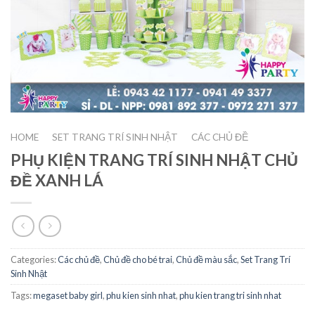
HOME
SET TRANG TRÍ SINH NHẬT
CÁC CHỦ ĐỀ
/
/
PHỤ KIỆN TRANG TRÍ SINH NHẬT CHỦ
ĐỀ XANH LÁ
Categories:
Các chủ đề
,
Chủ đề cho bé trai
,
Chủ đề màu sắc
,
Set Trang Trí
Sinh Nhật
Tags:
megaset baby girl
,
phu kien sinh nhat
,
phu kien trang tri sinh nhat