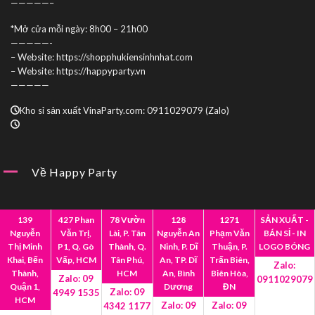
—————–
*Mở cửa mỗi ngày: 8h00 – 21h00
—————-
– Website: https://shopphukiensinhnhat.com
– Website: https://happyparty.vn
—————
Kho sỉ sản xuất VinaParty.com: 0911029079 (Zalo)
Về Happy Party
Giới Thiệu
Mua Sỉ
139
427 Phan
78 Vườn
128
1271
SẢN XUẤT -
Nguyễn
Văn Trị,
Lài, P. Tân
Nguyễn An
Phạm Văn
BÁN SỈ - IN
Hợp Tác
Liên Hệ
Thị Minh
P1, Q. Gò
Thành, Q.
Ninh, P. Dĩ
Thuận, P.
LOGO BÓNG
Khai, Bến
Vấp, HCM
Tân Phú,
An, TP. Dĩ
Trấn Biên,
Zalo:
Thành,
HCM
An, Bình
Biên Hòa,
Zalo: 09
0911029079
Quận 1,
Dương
ĐN
Zalo: 09
4949 1535
HCM
Zalo: 09
Zalo: 09
4342 1177