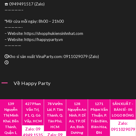
☎️ 0949491517 (Zalo)
—————–
*Mở cửa mỗi ngày: 8h00 – 21h00
—————-
– Website: https://shopphukiensinhnhat.com
– Website: https://happyparty.vn
—————
Kho sỉ sản xuất VinaParty.com: 0911029079 (Zalo)
Về Happy Party
Giới Thiệu
Mua Sỉ
139
427 Phan
78 Vườn
128
1271
SẢN XUẤT -
Nguyễn
Văn Trị,
Lài, P. Tân
Nguyễn An
Phạm Văn
BÁN SỈ - IN
Hợp Tác
Liên Hệ
Thị Minh
P1, Q. Gò
Thành, Q.
Ninh, P. Dĩ
Thuận, P.
LOGO BÓNG
Khai, Bến
Vấp, HCM
Tân Phú,
An, TP. Dĩ
Trấn Biên,
Zalo:
Thành,
HCM
An, Bình
Biên Hòa,
Zalo: 09
0911029079
Quận 1,
Dương
ĐN
Zalo: 09
4949 1535