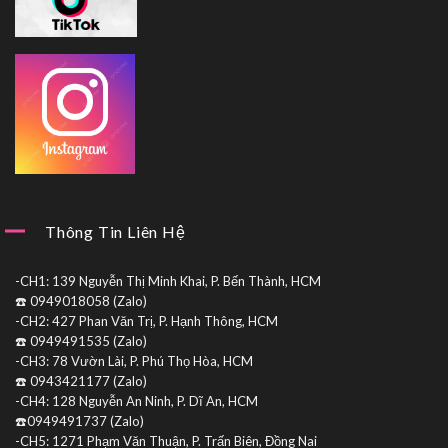
Thông Tin Liên Hệ
-CH1: 139 Nguyễn Thị Minh Khai, P. Bến Thành, HCM
☎️ 0949018058 (Zalo)
-CH2: 427 Phan Văn Trị, P. Hạnh Thông, HCM
☎️ 0949491535 (Zalo)
-CH3: 78 Vườn Lài, P. Phú Thọ Hòa, HCM
☎️ 0943421177 (Zalo)
-CH4: 128 Nguyễn An Ninh, P. Dĩ An, HCM
☎️0949491737 (Zalo)
-CH5: 1271 Phạm Văn Thuận, P. Trấn Biên, Đồng Nai