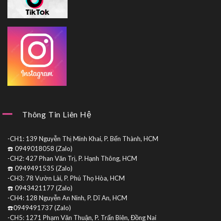
Thông Tin Liên Hệ
-CH1: 139 Nguyễn Thị Minh Khai, P. Bến Thành, HCM
☎️ 0949018058 (Zalo)
-CH2: 427 Phan Văn Trị, P. Hạnh Thông, HCM
☎️ 0949491535 (Zalo)
-CH3: 78 Vườn Lài, P. Phú Thọ Hòa, HCM
☎️ 0943421177 (Zalo)
-CH4: 128 Nguyễn An Ninh, P. Dĩ An, HCM
☎️0949491737 (Zalo)
-CH5: 1271 Phạm Văn Thuận, P. Trấn Biên, Đồng Nai