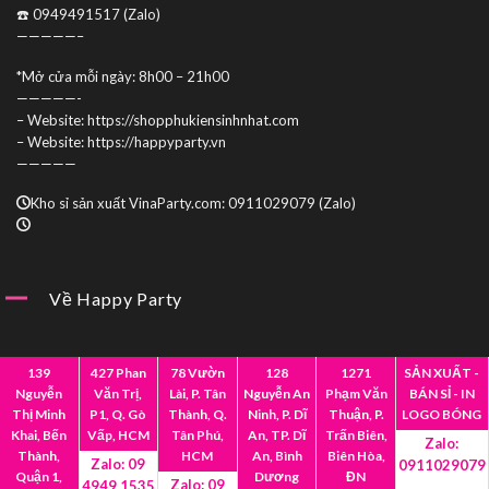
☎️ 0949491517 (Zalo)
—————–
*Mở cửa mỗi ngày: 8h00 – 21h00
—————-
– Website: https://shopphukiensinhnhat.com
– Website: https://happyparty.vn
—————
Kho sỉ sản xuất VinaParty.com: 0911029079 (Zalo)
Về Happy Party
Giới Thiệu
Mua Sỉ
139
427 Phan
78 Vườn
128
1271
SẢN XUẤT -
Nguyễn
Văn Trị,
Lài, P. Tân
Nguyễn An
Phạm Văn
BÁN SỈ - IN
Hợp Tác
Liên Hệ
Thị Minh
P1, Q. Gò
Thành, Q.
Ninh, P. Dĩ
Thuận, P.
LOGO BÓNG
Khai, Bến
Vấp, HCM
Tân Phú,
An, TP. Dĩ
Trấn Biên,
Zalo:
Thành,
HCM
An, Bình
Biên Hòa,
Zalo: 09
0911029079
Quận 1,
Dương
ĐN
Zalo: 09
4949 1535